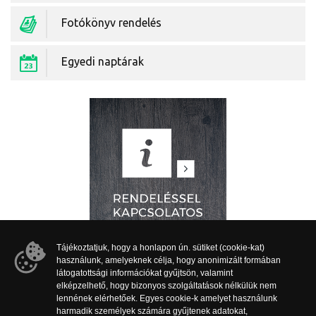
Fotókönyv rendelés
Egyedi naptárak
Tájékoztatjuk, hogy a honlapon ún. sütiket (cookie-kat)
használunk, amelyeknek célja, hogy anonimizált formában
látogatottsági információkat gyűjtsön, valamint
elképzelhető, hogy bizonyos szolgáltatások nélkülük nem
lennének elérhetőek. Egyes cookie-k amelyet használunk
harmadik személyek számára gyűjtenek adatokat,