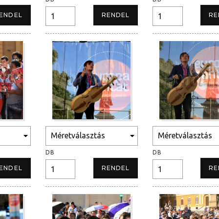
DB
DB