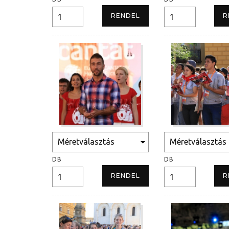
DB
DB