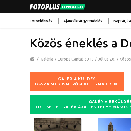
Fotóelőhívás
Ajándéktárgy rendelés
Naptár, ká
Közös éneklés a 
Főoldal
/
Galéria
/
Europa Cantat 2015
/
Július 26.
/
Közös
GALÉRIA KÜLDÉS
OSSZA MEG ISMERŐSÉVEL E-MAILBEN!
GALÉRIA BEKÜLDÉ
TÖLTSE FEL GALÉRIÁJÁT ÉS TEGYE MÁSOK