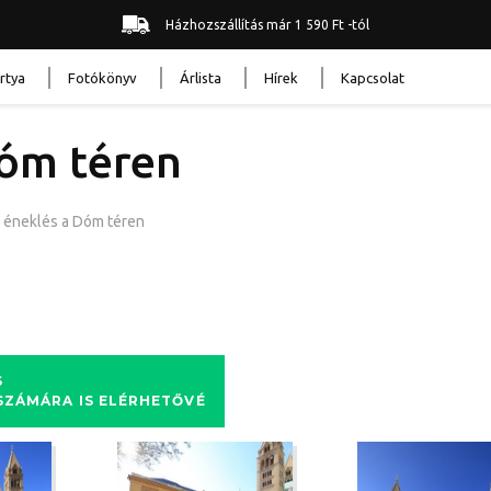
Házhozszállítás már 1 590 Ft -tól
rtya
Fotókönyv
Árlista
Hírek
Kapcsolat
Dóm téren
 éneklés a Dóm téren
S
 SZÁMÁRA IS ELÉRHETŐVÉ