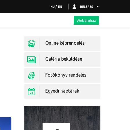
HU
/
EN
BELÉPÉS
Webáruház
Képkidolgozás
Online képrendelés
Galéria beküldése
Fotókönyv rendelés
Egyedi naptárak