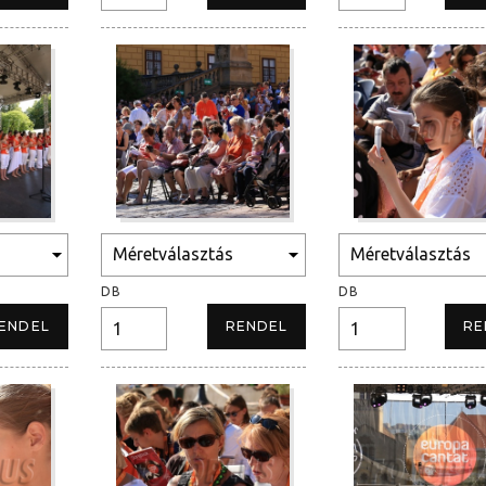
DB
DB