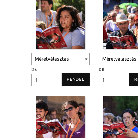
DB
DB