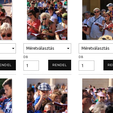
DB
DB