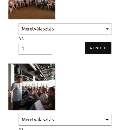
DB
DB