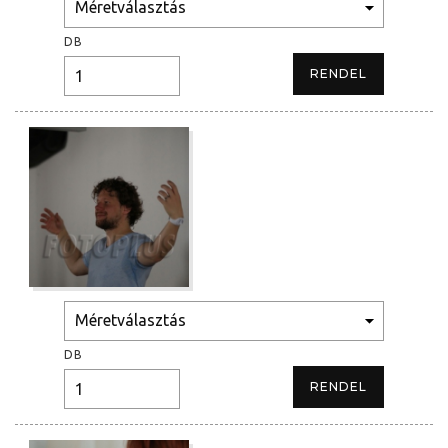
DB
DB