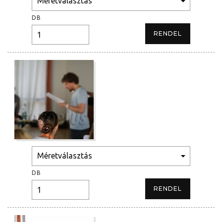
DB
DB